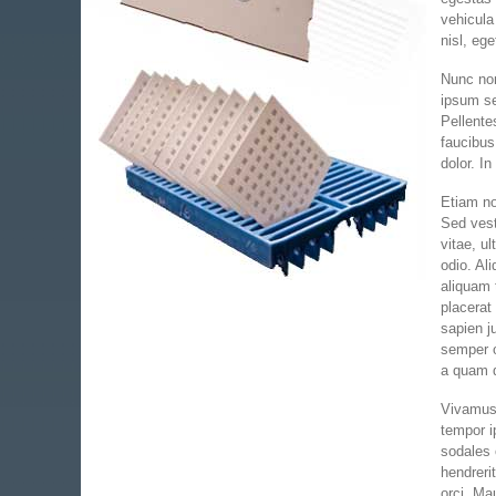
vehicula
nisl, ege
Nunc non
ipsum se
Pellente
faucibus
dolor. In
Etiam no
Sed vest
vitae, u
odio. Al
aliquam 
placerat
sapien ju
semper o
a quam q
Vivamus 
tempor i
sodales 
hendreri
orci. Ma