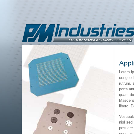
Lorem ip
congue l
rutrum, 
porta an
quam dol
Maecenas
libero. 
Vestibul
nisl sed
posuere 
egestas 