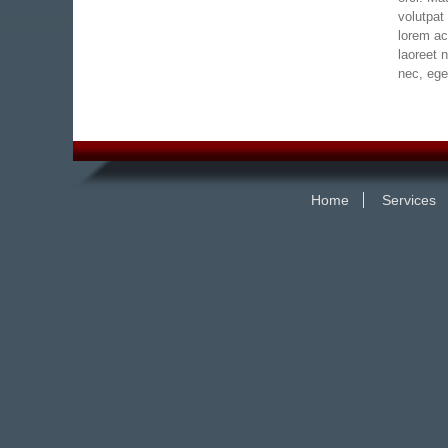
volutpat
lorem ac
laoreet 
nec, ege
Home
Services